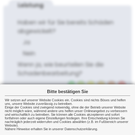
Leistung
Haben wir für Sie bereits Schäden
abgewickelt?
Ja
Nein
Wenn ja, wie beurteilen Sie die
Schadenbearbeitung?
1
2
3
4
5
6
Bitte bestätigen Sie
Wir setzen auf unserer Website Cookies ein. Cookies sind nichts Böses und helfen
uns, unsere Website zuverlässig zu betreiben.
Einige der Cookies sind zwingend notwendig, ohne die der Betrieb unserer Website
nicht möglich wäre, während andere uns helfen unser Onlineangebot zu verbessern
Helfen Sie uns, uns
und wirtschaftlich zu betreiben. Sie können alle Cookies akzeptieren und sofort
fortfahren oder auch eigene Einstellungen festlegen. Ihre Entscheidung können Sie
weiter zu verbessern
nachträglich jederzeit widerrufen und Cookies abwählen (z.B. im Fußbereich unserer
Website).
Nähere Hinweise erhalten Sie in unserer Datenschutzerklärung.